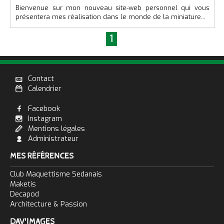
Bienvenue sur mon nouveau site-web personnel qui vous
présentera mes réalisation dans le monde de la miniature...
1
Contact

Calendrier

Facebook

Instagram

Mentions légales

Administrateur

MES RÉFÉRENCES
Club Maquettisme Sedanais
Maketis
Decapod
Architecture & Passion
DAV'IMAGES